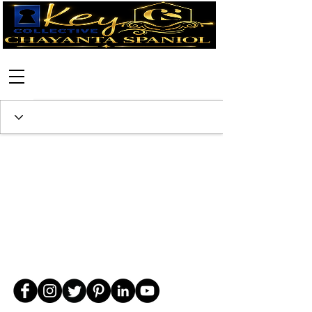
Call:
630-699-2111